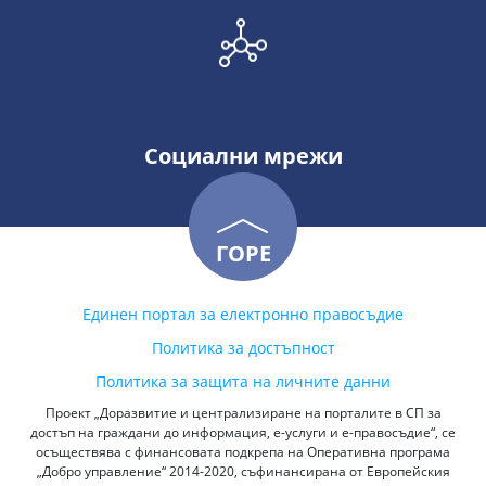
Социални мрежи
ГОРЕ
Единен портал за електронно правосъдие
Политика за достъпност
Политика за защита на личните данни
Проект „Доразвитие и централизиране на порталите в СП за
достъп на граждани до информация, е-услуги и е-правосъдие“, се
осъществява с финансовата подкрепа на Оперативна програма
„Добро управление“ 2014-2020, съфинансирана от Европейския