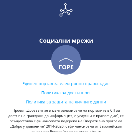
Социални мрежи
ГОРЕ
Единен портал за електронно правосъдие
Политика за достъпност
Политика за защита на личните данни
Проект „Доразвитие и централизиране на порталите в СП за
достъп на граждани до информация, е-услуги и е-правосъдие“, се
осъществява с финансовата подкрепа на Оперативна програма
„Добро управление“ 2014-2020, съфинансирана от Европейския
съюз чрез Европейския социален фонд