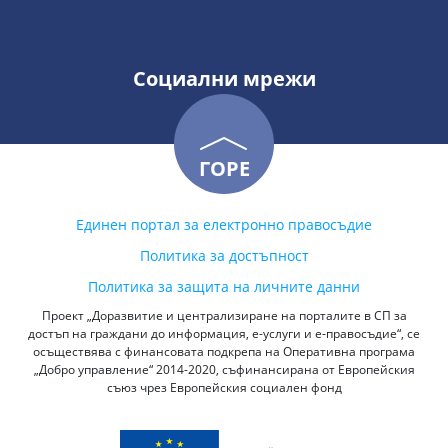
Социални мрежи
ГОРЕ
Единен портал за електронно правосъдие
Политика за достъпност
Политика за защита на личните данни
Проект „Доразвитие и централизиране на порталите в СП за
достъп на граждани до информация, е-услуги и е-правосъдие“, се
осъществява с финансовата подкрепа на Оперативна програма
„Добро управление“ 2014-2020, съфинансирана от Европейския
съюз чрез Европейския социален фонд